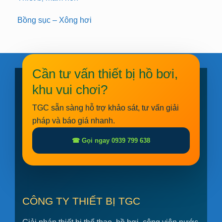
Bồng sục – Xông hơi
Cần tư vấn thiết bị hồ bơi,
khu vui chơi?
TGC sẵn sàng hỗ trợ khảo sát, tư vấn giải
pháp và báo giá nhanh.
☎ Gọi ngay 0939 799 638
CÔNG TY THIẾT BỊ TGC