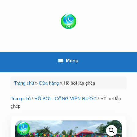
S
k
i
p
t
o
c
o
Menu
n
t
e
Trang chủ
»
Cửa hàng
»
Hồ bơi lắp ghép
n
t
Trang chủ
/
HỒ BƠI - CÔNG VIÊN NƯỚC
/ Hồ bơi lắp
ghép