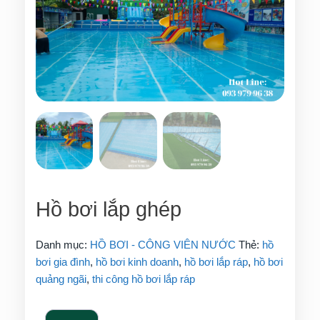
Hồ bơi lắp ghép
Danh mục:
HỒ BƠI - CÔNG VIÊN NƯỚC
Thẻ:
hồ
bơi gia đình
,
hồ bơi kinh doanh
,
hồ bơi lắp ráp
,
hồ bơi
quảng ngãi
,
thi công hồ bơi lắp ráp