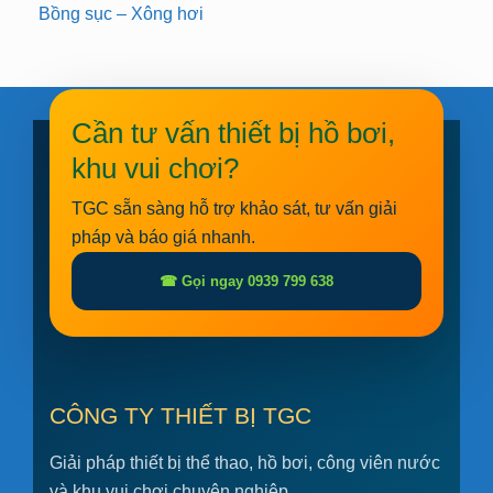
Bồng sục – Xông hơi
Cần tư vấn thiết bị hồ bơi,
khu vui chơi?
TGC sẵn sàng hỗ trợ khảo sát, tư vấn giải
pháp và báo giá nhanh.
☎ Gọi ngay 0939 799 638
CÔNG TY THIẾT BỊ TGC
Giải pháp thiết bị thể thao, hồ bơi, công viên nước
và khu vui chơi chuyên nghiệp.