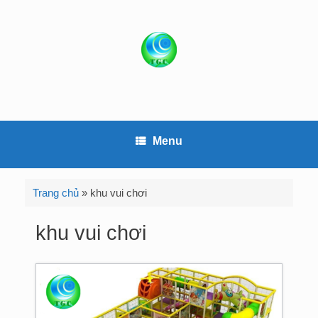
S
k
i
p
t
o
c
o
Menu
n
t
e
Trang chủ
»
khu vui chơi
n
t
khu vui chơi