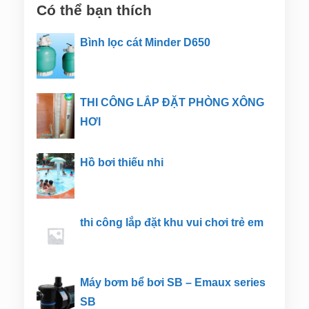
Có thể bạn thích
Bình lọc cát Minder D650
THI CÔNG LẮP ĐẶT PHÒNG XÔNG
HƠI
Hồ bơi thiếu nhi
thi công lắp đặt khu vui chơi trẻ em
Máy bơm bể bơi SB – Emaux series
SB