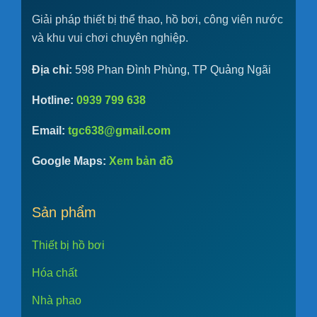
Giải pháp thiết bị thể thao, hồ bơi, công viên nước
và khu vui chơi chuyên nghiệp.
Địa chỉ:
598 Phan Đình Phùng, TP Quảng Ngãi
Hotline:
0939 799 638
Email:
tgc638@gmail.com
Google Maps:
Xem bản đồ
Sản phẩm
Thiết bị hồ bơi
Hóa chất
Nhà phao