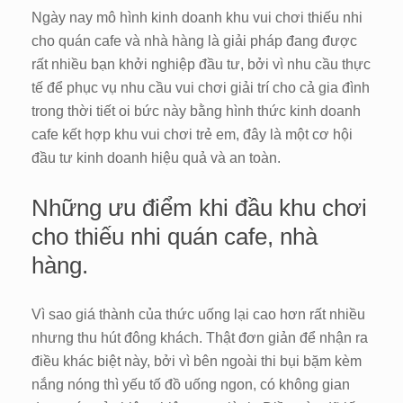
Ngày nay mô hình kinh doanh khu vui chơi thiếu nhi
cho quán cafe và nhà hàng là giải pháp đang được
rất nhiều bạn khởi nghiệp đầu tư, bởi vì nhu cầu thực
tế để phục vụ nhu cầu vui chơi giải trí cho cả gia đình
trong thời tiết oi bức này bằng hình thức kinh doanh
cafe kết hợp khu vui chơi trẻ em, đây là một cơ hội
đầu tư kinh doanh hiệu quả và an toàn.
Những ưu điểm khi đầu khu chơi
cho thiếu nhi quán cafe, nhà
hàng.
Vì sao giá thành của thức uống lại cao hơn rất nhiều
nhưng thu hút đông khách. Thật đơn giản để nhận ra
điều khác biệt này, bởi vì bên ngoài thi bụi bặm kèm
nắng nóng thì yếu tố đồ uống ngon, có không gian