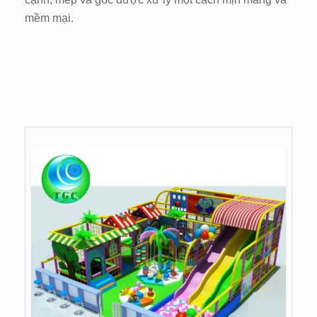
mềm mại.