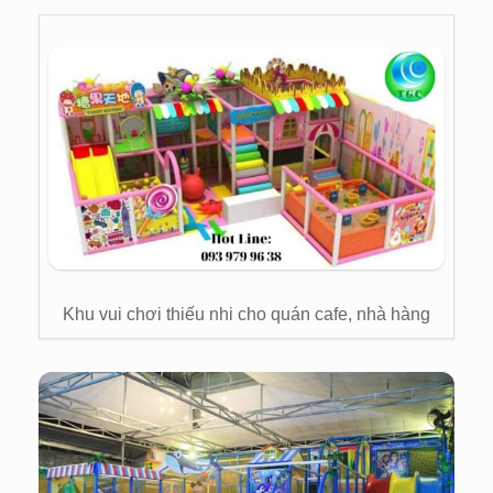
Khu vui chơi thiếu nhi cho quán cafe, nhà hàng