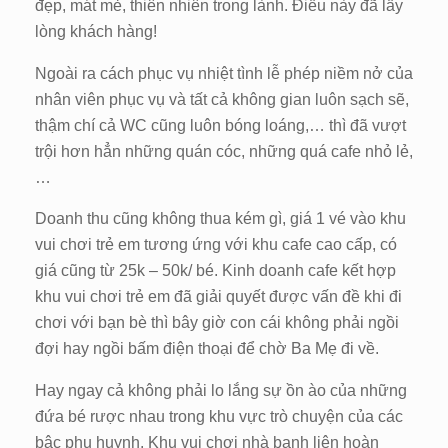
đẹp, mát mẻ, thiên nhiên trong lành. Điều này đã lấy
lòng khách hàng!
Ngoài ra cách phục vụ nhiệt tình lễ phép niềm nở của
nhân viên phục vụ và tất cả không gian luôn sạch sẽ,
thậm chí cả WC cũng luôn bóng loáng,… thì đã vượt
trội hơn hẳn những quán cóc, những quá cafe nhỏ lẻ,
…
Doanh thu cũng không thua kém gì, giá 1 vé vào khu
vui chơi trẻ em tương ứng với khu cafe cao cấp, có
giá cũng từ 25k – 50k/ bé. Kinh doanh cafe kết hợp
khu vui chơi trẻ em đã giải quyết được vấn đề khi đi
chơi với bạn bè thì bây giờ con cái không phải ngồi
đợi hay ngồi bấm điện thoại để chờ Ba Mẹ đi về.
Hay ngay cả không phải lo lắng sự ồn ào của những
đứa bé rược nhau trong khu vực trò chuyện của các
bậc phụ huynh. Khu vui chơi nhà banh liên hoàn