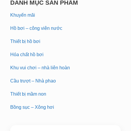
DANH MỤC SẢN PHẨM
Khuyến mãi
Hồ bơi – công viên nước
Thiết bị hồ bơi
Hóa chất hồ bơi
Khu vui chơi – nhà liên hoàn
Cầu trượt – Nhà phao
Thiết bị mầm non
Bồng sục – Xông hơi