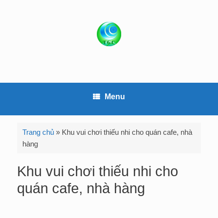
S
k
i
p
t
o
c
o
Menu
n
t
e
Trang chủ
»
Khu vui chơi thiếu nhi cho quán cafe, nhà
n
hàng
t
Khu vui chơi thiếu nhi cho
quán cafe, nhà hàng