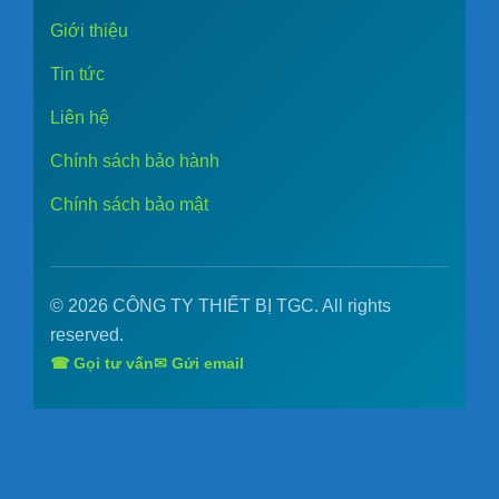
Giới thiệu
Tin tức
Liên hệ
Chính sách bảo hành
Chính sách bảo mật
© 2026 CÔNG TY THIẾT BỊ TGC. All rights
reserved.
☎ Gọi tư vấn
✉ Gửi email
Theme by
SiteOrigin