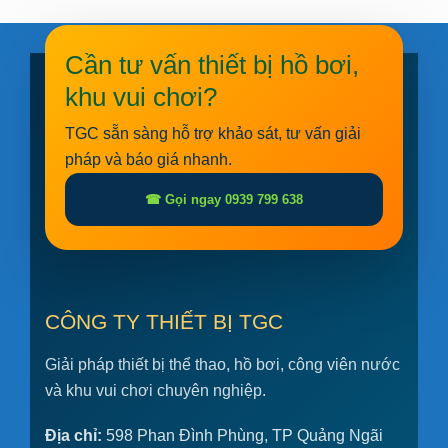
Cần tư vấn thiết bị hồ bơi,
khu vui chơi?
TGC sẵn sàng hỗ trợ khảo sát, tư vấn giải
pháp và báo giá nhanh.
☎ Gọi ngay 0939 799 638
CÔNG TY THIẾT BỊ TGC
Giải pháp thiết bị thể thao, hồ bơi, công viên nước
và khu vui chơi chuyên nghiệp.
Địa chỉ:
598 Phan Đình Phùng, TP Quảng Ngãi