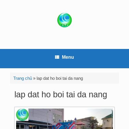
S
k
i
p
t
o
c
o
Menu
n
t
e
Trang chủ
»
lap dat ho boi tai da nang
n
t
lap dat ho boi tai da nang