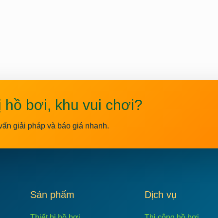
ị hồ bơi, khu vui chơi?
vấn giải pháp và báo giá nhanh.
C
Sản phẩm
Dịch vụ
Thiết bị hồ bơi
Thi công hồ bơi