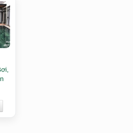
ơi,
ọn