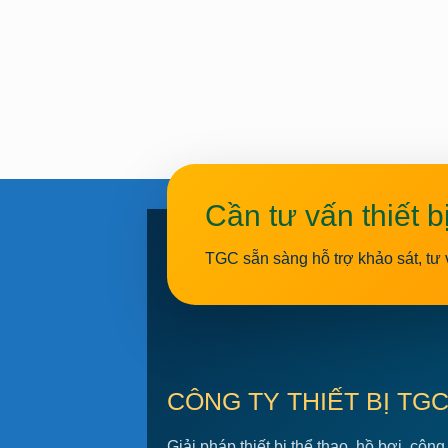
Cần tư vấn thiết b
TGC sẵn sàng hỗ trợ khảo sát, tư 
CÔNG TY THIẾT BỊ TG
Giải pháp thiết bị thể thao, hồ bơi, công