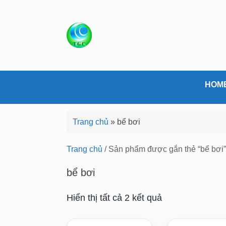
S
k
i
p
t
o
c
HOM
o
n
Trang chủ
»
bể bơi
t
e
Trang chủ
/ Sản phẩm được gắn thẻ “bể bơi”
n
t
bể bơi
Hiển thị tất cả 2 kết quả