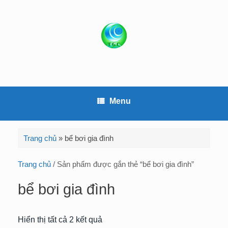
S
k
i
p
t
o
c
o
Menu
n
t
e
Trang chủ
»
bể bơi gia đình
n
t
Trang chủ
/ Sản phẩm được gắn thẻ “bể bơi gia đình”
bể bơi gia đình
Hiển thị tất cả 2 kết quả