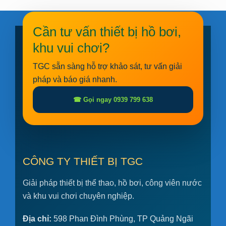
Cần tư vấn thiết bị hồ bơi,
khu vui chơi?
TGC sẵn sàng hỗ trợ khảo sát, tư vấn giải
pháp và báo giá nhanh.
☎ Gọi ngay 0939 799 638
CÔNG TY THIẾT BỊ TGC
Giải pháp thiết bị thể thao, hồ bơi, công viên nước
và khu vui chơi chuyên nghiệp.
Địa chỉ:
598 Phan Đình Phùng, TP Quảng Ngãi