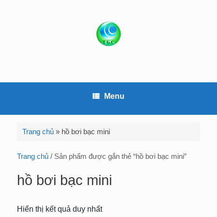
S
k
i
p
t
o
c
o
Menu
n
t
e
Trang chủ
»
hồ bơi bạc mini
n
t
Trang chủ
/ Sản phẩm được gắn thẻ “hồ bơi bạc mini”
hồ bơi bạc mini
Hiển thị kết quả duy nhất