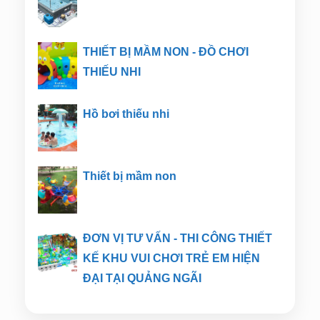
THIẾT BỊ MẦM NON - ĐỒ CHƠI
THIẾU NHI
Hồ bơi thiếu nhi
Thiết bị mầm non
ĐƠN VỊ TƯ VẤN - THI CÔNG THIẾT
KẾ KHU VUI CHƠI TRẺ EM HIỆN
ĐẠI TẠI QUẢNG NGÃI