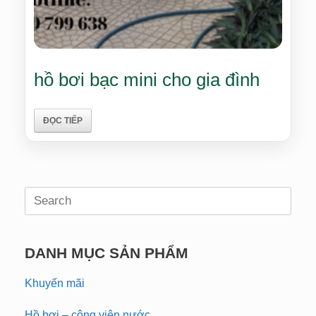
hồ bơi bạc mini cho gia đình
ĐỌC TIẾP
Search
for:
DANH MỤC SẢN PHẨM
Khuyến mãi
Hồ bơi – công viên nước