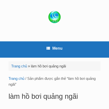
S
k
i
p
t
o
c
o
Menu
n
t
e
Trang chủ
»
làm hồ bơi quảng ngãi
n
t
Trang chủ
/ Sản phẩm được gắn thẻ “làm hồ bơi quảng
ngãi”
làm hồ bơi quảng ngãi