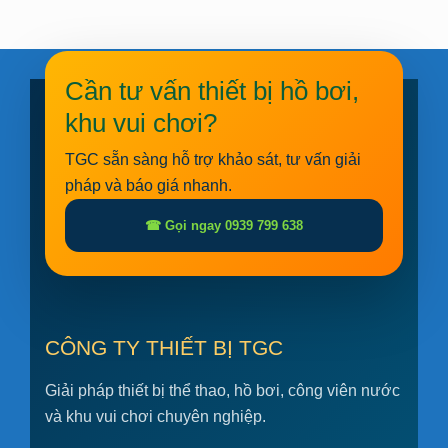
Cần tư vấn thiết bị hồ bơi,
khu vui chơi?
TGC sẵn sàng hỗ trợ khảo sát, tư vấn giải
pháp và báo giá nhanh.
☎ Gọi ngay 0939 799 638
CÔNG TY THIẾT BỊ TGC
Giải pháp thiết bị thể thao, hồ bơi, công viên nước
và khu vui chơi chuyên nghiệp.