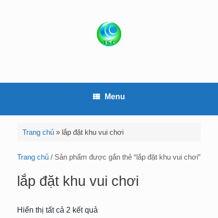
S
k
i
p
t
o
c
o
Menu
n
t
e
Trang chủ
»
lắp đặt khu vui chơi
n
t
Trang chủ
/ Sản phẩm được gắn thẻ “lắp đặt khu vui chơi”
lắp đặt khu vui chơi
Hiển thị tất cả 2 kết quả