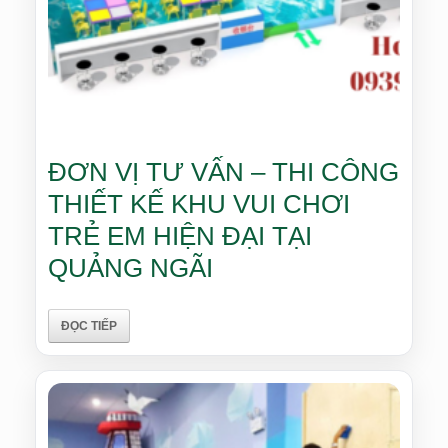
ĐƠN VỊ TƯ VẤN – THI CÔNG
THIẾT KẾ KHU VUI CHƠI
TRẺ EM HIỆN ĐẠI TẠI
QUẢNG NGÃI
ĐỌC TIẾP