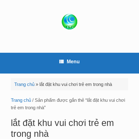
S
k
i
p
t
o
c
o
Menu
n
t
e
Trang chủ
»
lắt đặt khu vui chơi trẻ em trong nhà
n
t
Trang chủ
/ Sản phẩm được gắn thẻ “lắt đặt khu vui chơi
trẻ em trong nhà”
lắt đặt khu vui chơi trẻ em
trong nhà