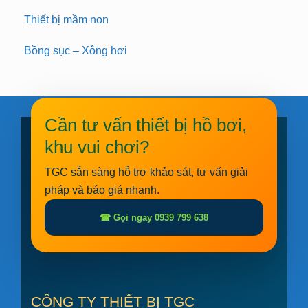
Thiết bị mầm non
Bồng sục – Xông hơi
Cần tư vấn thiết bị hồ bơi,
khu vui chơi?
TGC sẵn sàng hỗ trợ khảo sát, tư vấn giải
pháp và báo giá nhanh.
☎ Gọi ngay 0939 799 638
CÔNG TY THIẾT BỊ TGC