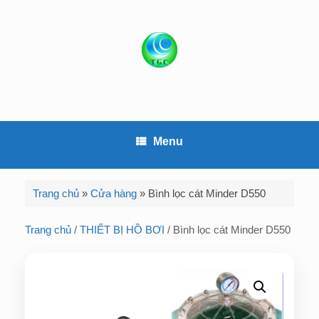
S
k
i
p
t
o
c
o
Menu
n
t
e
Trang chủ
»
Cửa hàng
»
Bình lọc cát Minder D550
n
t
Trang chủ
/
THIẾT BỊ HỒ BƠI
/ Bình lọc cát Minder D550