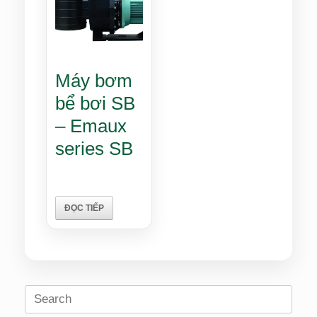
Máy bơm
bể bơi SB
– Emaux
series SB
ĐỌC TIẾP
Search
for: