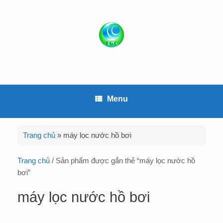
S
k
i
p
t
o
c
o
Menu
n
t
e
Trang chủ
»
máy lọc nước hồ bơi
n
t
Trang chủ
/ Sản phẩm được gắn thẻ “máy lọc nước hồ
bơi”
máy lọc nước hồ bơi