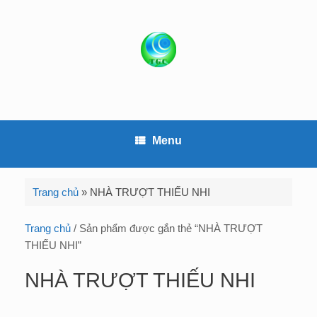
S
k
i
p
t
o
c
o
Menu
n
t
e
Trang chủ
»
NHÀ TRƯỢT THIẾU NHI
n
t
Trang chủ
/ Sản phẩm được gắn thẻ “NHÀ TRƯỢT
THIẾU NHI”
NHÀ TRƯỢT THIẾU NHI