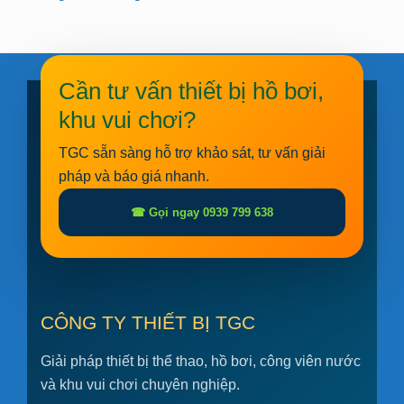
Cần tư vấn thiết bị hồ bơi,
khu vui chơi?
TGC sẵn sàng hỗ trợ khảo sát, tư vấn giải
pháp và báo giá nhanh.
☎ Gọi ngay 0939 799 638
CÔNG TY THIẾT BỊ TGC
Giải pháp thiết bị thể thao, hồ bơi, công viên nước
và khu vui chơi chuyên nghiệp.