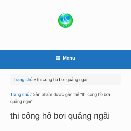
S
k
i
p
t
o
c
o
Menu
n
t
e
Trang chủ
»
thi công hồ bơi quảng ngãi
n
t
Trang chủ
/ Sản phẩm được gắn thẻ “thi công hồ bơi
quảng ngãi”
thi công hồ bơi quảng ngãi