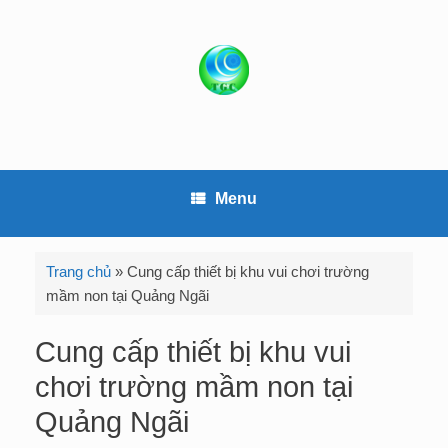
S
k
i
p
t
o
c
o
Menu
n
t
e
Trang chủ
»
Cung cấp thiết bị khu vui chơi trường
n
mầm non tại Quảng Ngãi
t
Cung cấp thiết bị khu vui
chơi trường mầm non tại
Quảng Ngãi