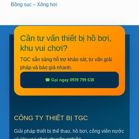
Bồng sục – Xông hơi
Cần tư vấn thiết bị hồ bơi,
khu vui chơi?
TGC sẵn sàng hỗ trợ khảo sát, tư vấn giải
pháp và báo giá nhanh.
☎ Gọi ngay 0939 799 638
CÔNG TY THIẾT BỊ TGC
Giải pháp thiết bị thể thao, hồ bơi, công viên nước