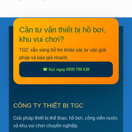
Cần tư vấn thiết bị hồ bơi,
khu vui chơi?
TGC sẵn sàng hỗ trợ khảo sát, tư vấn giải
pháp và báo giá nhanh.
☎ Gọi ngay 0939 799 638
CÔNG TY THIẾT BỊ TGC
Giải pháp thiết bị thể thao, hồ bơi, công viên nước
và khu vui chơi chuyên nghiệp.