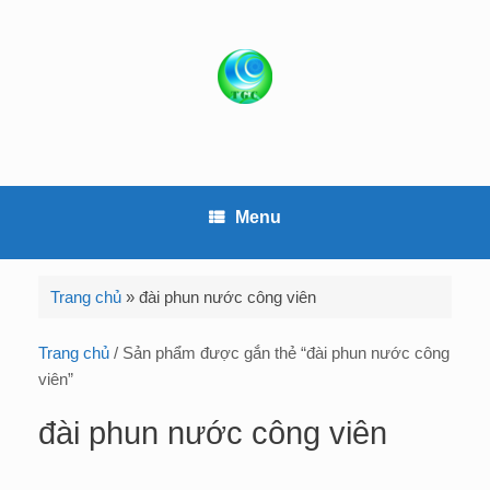
S
k
i
p
t
o
c
o
Menu
n
t
e
Trang chủ
»
đài phun nước công viên
n
t
Trang chủ
/ Sản phẩm được gắn thẻ “đài phun nước công
viên”
đài phun nước công viên